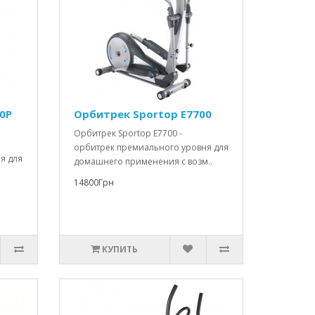
0P
Орбитрек Sportop E7700
Орбитрек Sportop E7700 -
орбитрек премиального уровня для
я для
домашнего применения с возм..
14800Грн
КУПИТЬ