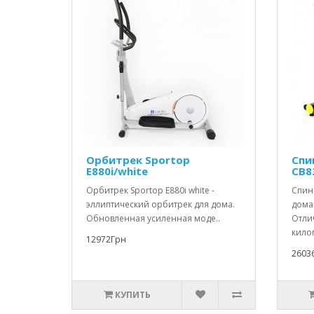
Орбитрек Sportop
Спи
E880i/white
CB8
Орбитрек Sportop E880i white -
Спин
эллиптический орбитрек для дома.
дома
Обновленная усиленная моде..
Отли
килог
12972Грн
2603
КУПИТЬ