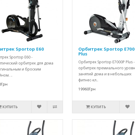
итрек Sportop E60
Орбитрек Sportop E700
Plus
рек Sportop E60 -
Орбитрек Sportop E7000P Plus -
птический орбитрек для дома
орбитрек премиального уровн
игинальным и броским
занятий дома и в небольших
ном. ..
фитнес-кл..
0Грн
19960Грн
КУПИТЬ
КУПИТЬ