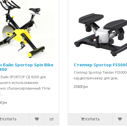
н байк Sportop Spin Bike
Степпер Sportop FS500
300
Степпер Sportop Twister FS50
 байк SPORTOP CB 8300 для
кардиотренажер для дом..
шнего использования.
2580Грн
чно сбалансированный 19-ти
..
6Грн
КУПИТЬ
КУПИТЬ