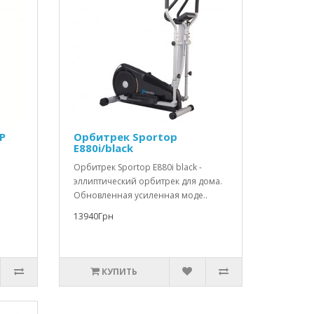
P
Орбитрек Sportop
E880i/black
Орбитрек Sportop E880i black -
эллиптический орбитрек для дома.
Обновленная усиленная моде..
13940Грн
КУПИТЬ