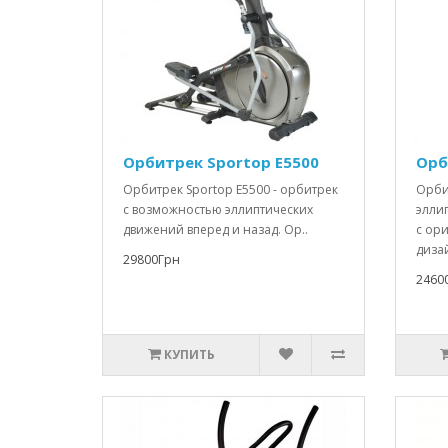
Орбитрек Sportop E5500
Орб
Орбитрек Sportop E5500 - орбитрек
Орбит
с возможностью эллиптических
элли
движений вперед и назад. Ор..
с ор
дизай
29800Грн
2460
КУПИТЬ