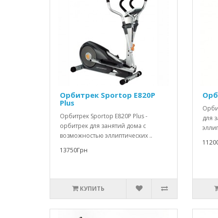
Орбитрек Sportop E820P
Орб
Plus
Орби
Орбитрек Sportop E820P Plus -
для 
орбитрек для занятий дома с
элли
возможностью эллиптических ..
1120
13750Грн
КУПИТЬ