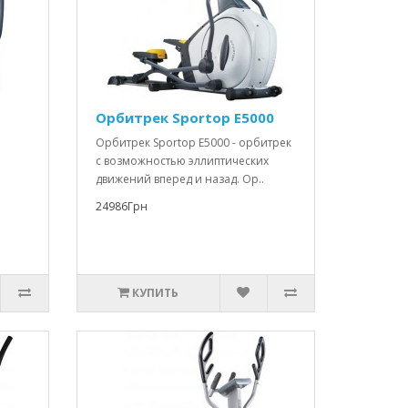
Орбитрек Sportop E5000
Орбитрек Sportop E5000 - орбитрек
с возможностью эллиптических
движений вперед и назад. Ор..
24986Грн
КУПИТЬ