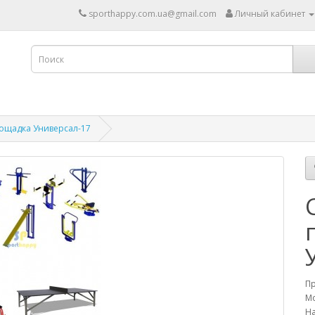
sporthappy.com.ua@gmail.com
Личный кабинет
ощадка Универсал-17
П
Мо
На