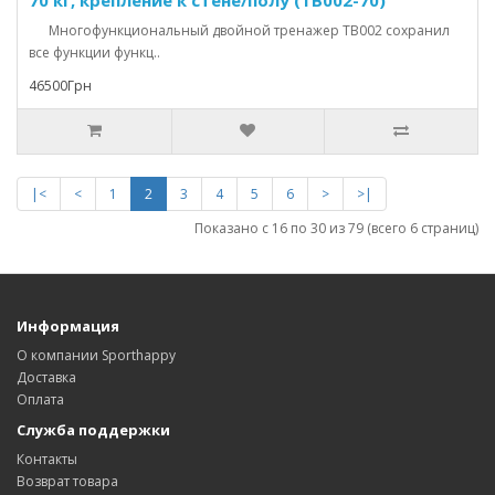
70 кг, крепление к стене/полу (TB002-70)
Многофункциональный двойной тренажер TB002 сохранил
все функции функц..
46500Грн
|<
<
1
2
3
4
5
6
>
>|
Показано с 16 по 30 из 79 (всего 6 страниц)
Информация
О компании Sporthappy
Доставка
Оплата
Служба поддержки
Контакты
Возврат товара