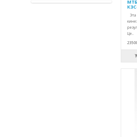
МТБ
КЗС
Эта 
кине
резу
Це..
2350