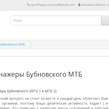
sporthappy.com.ua@gmail.com
Личный кабинет
Бубновского МТБ
нажеры Бубновского МТБ
еры Бубновского (МТБ 1 и МТБ 2).
ский прогресс не стоит на месте и каждый день облегчает Вам
 организм, поэтому Ваша физическая активность падает ( в
намия). Это приводит к развитию массы осложнений и заболев