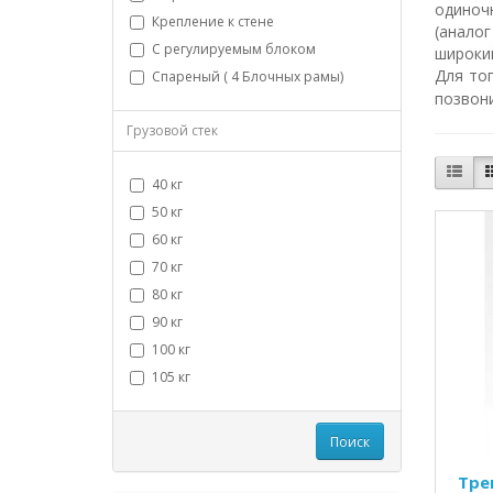
одиноч
Крепление к стене
(анало
С регулируемым блоком
широкий
Для то
Спареный ( 4 Блочных рамы)
позвони
Грузовой стек
40 кг
50 кг
60 кг
70 кг
80 кг
90 кг
100 кг
105 кг
Поиск
Тре