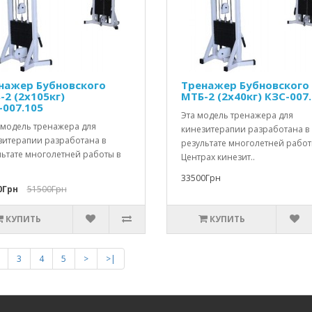
нажер Бубновского
Тренажер Бубновского
-2 (2х105кг)
МТБ-2 (2х40кг) КЗС-007
-007.105
Эта модель тренажера для
модель тренажера для
кинезитерапии разработана в
зитерапии разработана в
результате многолетней работ
льтате многолетней работы в
Центрах кинезит..
33500Грн
0Грн
51500Грн
КУПИТЬ
КУПИТЬ
3
4
5
>
>|