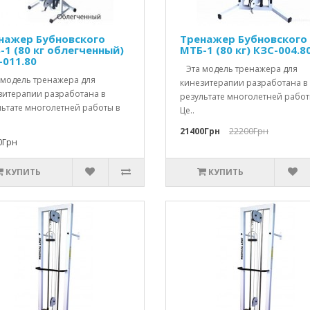
нажер Бубновского
Тренажер Бубновского
-1 (80 кг облегченный)
МТБ-1 (80 кг) КЗС-004.8
-011.80
Эта модель тренажера для
модель тренажера для
кинезитерапии разработана в
зитерапии разработана в
результате многолетней работ
льтате многолетней работы в
Це..
21400Грн
22200Грн
0Грн
КУПИТЬ
КУПИТЬ