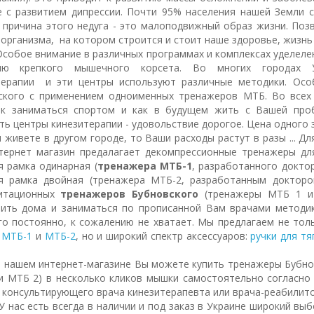
е с развитием дипрессии. Почти 95% населения нашей Земли 
и причина этого недуга - это малоподвижный образ жизни. Поз
организма, на котором строится и стоит наше здоровье, жизнь 
 внимание в различных программах и комплексах уделелен
нию крепкого мышечного корсета. Во многих городах 
терапии и эти центры используют различные методики. Осо
ского с применением одноименных тренажеров МТБ. Во всех 
ак заниматься спортом и как в будущем жить с Вашей про
ь центры кинезитерапии - удовольствие дорогое. Цена одного з
 живете в другом городе, то Ваши расходы растут в разы ... Д
тернет магазин предалагает декомпрессионные тренажеры дл
я рамка одинарная (
тренажера МТБ-1
, разработанного докто
я рамка двойная (тренажера МТБ-2, разработанным докторо
итационных
тренажеров Бубновского
(тренажеры МТБ 1 и
вить дома и заниматься по прописанной Вам врачами методик
го постоянно, к сожалению не хватает. Мы предлагаем не тол
и
МТБ-1
и
МТБ-2
, но и широкий спектр аксессуаров:
ручки для тя
м интернет-магазине Вы можете купить тренажеры Бубновс
и МТБ 2) в несколько кликов мышки самостоятельно согласно
 консультирующего врача кинезитерапевта или врача-реабилито
есть всегда в наличии и под заказ в Украине широкий выбо