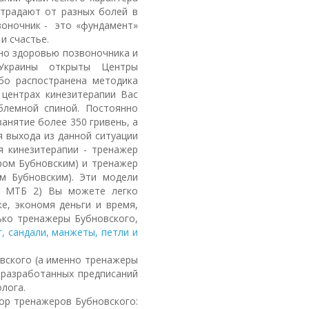
страдают от разных болей в
воночник - это «фундамент»
и счастье.
о здоровью позвоночника и
Украины открыты Центры
бо распостранена методика
центрах кинезитерапии Вас
блемной спиной. Постоянно
анятие более 350 гривень, а
ля выхода из данной ситуации
я кинезитерапии - тренажер
ром Бубновским) и тренажер
м Бубновским). Эти модели
 МТБ 2) Вы можете легко
е, экономя деньги и время,
ько тренажеры Бубновского,
г, сандали, манжеты, петли и
кого (а именно тренажеры
 разработанных предписаний
лога.
р тренажеров Бубновского: