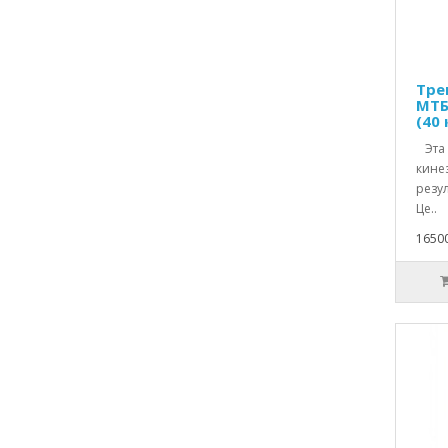
Тре
МТБ
(40 
Эта 
кине
резу
Це..
1650