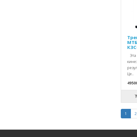
Тре
МТБ
КЗС
Эта 
кине
резу
Це..
4950
1
2