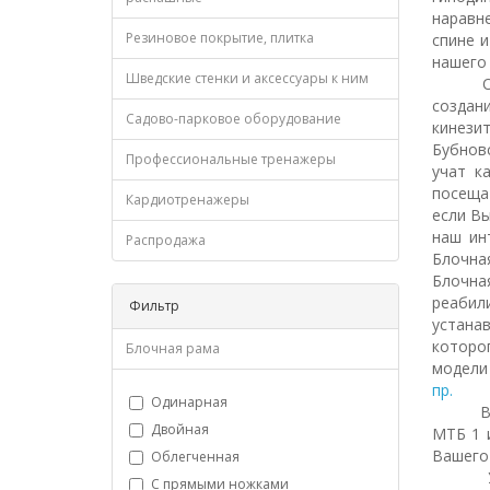
наравн
Резиновое покрытие, плитка
спине 
нашего 
Шведские стенки и аксессуары к ним
Особое
созда
Садово-парковое оборудование
кинези
Бубнов
Профессиональные тренажеры
учат к
посещат
Кардиотренажеры
если Вы
наш ин
Распродажа
Блочна
Блочна
реабил
Фильтр
устана
которо
Блочная рама
модел
пр.
Одинарная
В наше
Двойная
МТБ 1 
Вашего
Облегченная
У нас 
С прямыми ножками