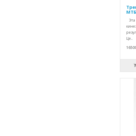
Тре
МТБ-
Эта 
кине
резу
Це..
1650