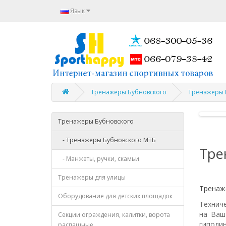
Язык
Тренажеры Бубновского
Тренажеры 
Тренажеры Бубновского
- Тренажеры Бубновского МТБ
Тре
- Манжеты, ручки, скамьи
Тренажеры для улицы
Тренаж
Оборудование для детских площадок
Техниче
на Ваш
Секции ограждения, калитки, ворота
гиподи
распашные