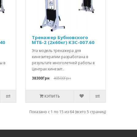
Тренажер Бубновского
.40
МТБ-2 (2х60кг) КЗС-007.60
Эта модель тренажера для
кинезитерапии разработана в
ы в
результате многолетней работы в
Центрах кинезит..
38300Грн
40500Грн
КУПИТЬ
Показано с 1 по 15 из 64 (всего 5 страниц)