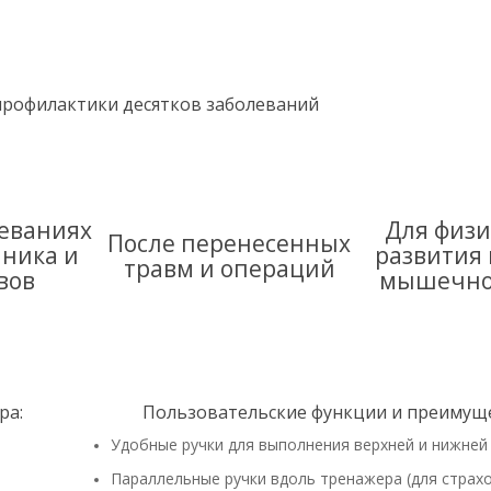
 профилактики десятков заболеваний
еваниях
Для физи
После перенесенных
ника и
развития 
травм и операций
вов
мышечно
ра:
Пользовательские функции и преимуще
Удобные ручки для выполнения верхней и нижней
Параллельные ручки вдоль тренажера (для страхо