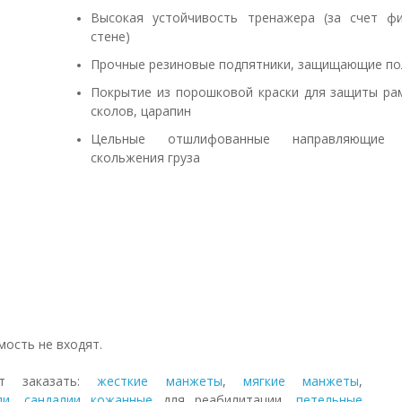
Высокая устойчивость тренажера (за счет ф
стене)
Прочные резиновые подпятники, защищающие по
Покрытие из порошковой краски для защиты ра
сколов, царапин
Цельные отшлифованные направляющие
скольжения груза
мость не входят.
т заказать:
жесткие манжеты
,
мягкие манжеты
,
ли
,
сандалии кожанные
для реабилитации,
петельные