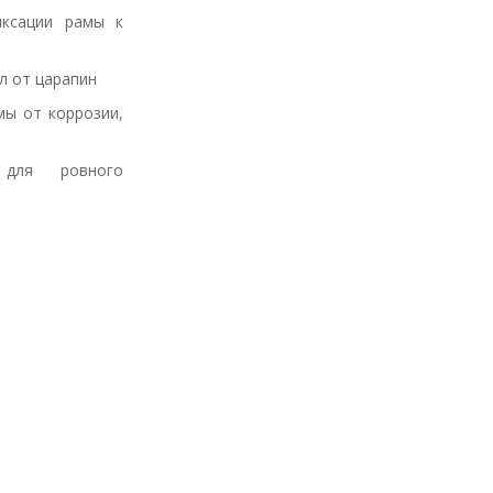
иксации рамы к
л от царапин
мы от коррозии,
 для ровного