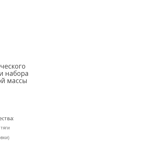
ческого
и набора
й массы
ства:
 тяги
вки)