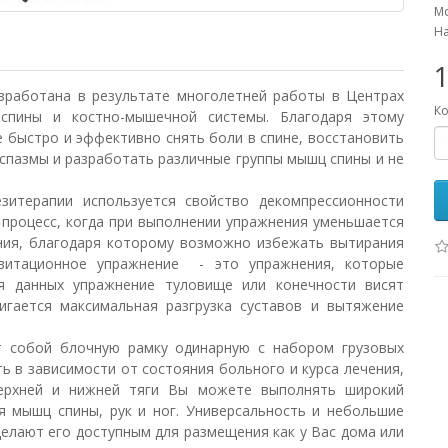
Мо
На
работана в результате многолетней работы в Центрах
Ко
спины и костно-мышечной системы. Благодаря этому
 быстро и эффективно снять боли в спине, восстановить
спазмы и разработать различные группы мышц спины и не
терапии используется свойство декомпрессионности
процесс, когда при выполнении упражнения уменьшается
ения, благодаря которому возможно избежать вытирания
витационное упражнение - это упражнения, которые
я данных упражнение туловище или конечности висят
тигается максимальная разгрузка суставов и вытяжение
собой блочную рамку одинарную с набором грузовых
ь в зависимости от состояния больного и курса лечения,
верхней и нижней тяги Вы можете выполнять широкий
я мышц спины, рук и ног. Универсальность и небольшие
елают его доступным для размещения как у Вас дома или