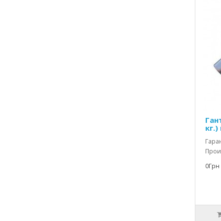
Ган
кг.)
Гаран
Произ
0Грн