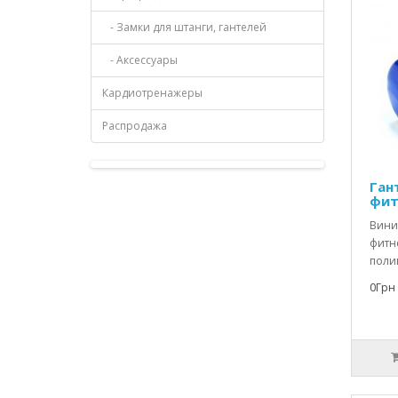
- Замки для штанги, гантелей
- Аксессуары
Кардиотренажеры
Распродажа
Ган
фитн
Винил
фитне
поли
0Грн