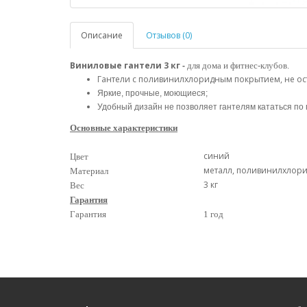
Описание
Отзывов (0)
Виниловые гантели 3 кг
для дома и фитнес-клубов.
-
Гантели с поливинилхлоридным покрытием, не ост
Яркие, прочные, моющиеся;
Удобный дизайн не позволяет гантелям кататься по
Основные характеристики
синий
Цвет
металл, поливинилхлор
Материал
3 кг
Вес
Гарантия
Гарантия
1 год