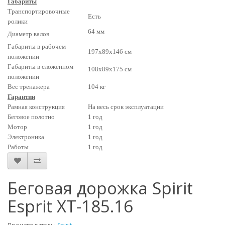
Габариты
Транспортировочные
Есть
ролики
64 мм
Диаметр валов
Габариты в рабочем
197х89х146 см
положении
Габариты в сложенном
108х89х175 см
положении
Вес тренажера
104 кг
Гарантии
Рамная конструкция
На весь срок эксплуатации
Беговое полотно
1 год
Мотор
1 год
Электроника
1 год
Работы
1 год
Беговая дорожка Spirit
Esprit XT-185.16