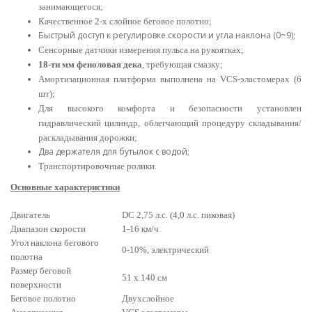
занимающегося;
Качественное 2-х слойное беговое полотно;
Быстрый доступ к регулировке скорости и угла наклона (0~9);
Сенсорные датчики измерения пульса на рукоятках;
18-ти мм феноловая дека
, требующая смазку;
Амортизационная платформа выполнена на VCS-эластомерах (6
шт)
;
Для высокого комфорта и безопасности установлен
гидравлический цилиндр, облегчающий процедуру складывания/
раскладывания дорожки;
Два держателя для бутылок с водой;
Транспортировочные ролики.
Основные характеристики
Двигатель
DC 2,75 л.с. (4,0 л.с. пиковая)
Диапазон скорости
1-16 км/ч
Угол наклона бегового
0-10%, электрический
полотна
Размер беговой
51 х 140 см
поверхности
Беговое полотно
Двухслойное