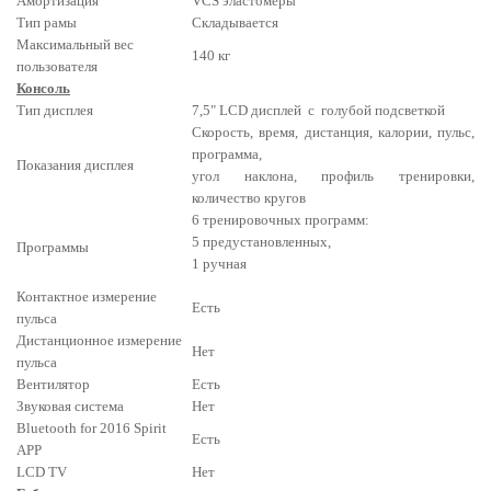
Амортизация
VCS эластомеры
Тип рамы
Складывается
Максимальный вес
140 кг
пользователя
Консоль
Тип дисплея
7,5" LСD дисплей с голубой подсветкой
Cкорость, время, дистанция, калории, пульс,
программа,
Показания дисплея
угол наклона, профиль тренировки,
количество кругов
6 тренировочных программ:
5 предустановленных,
Программы
1 ручная
Контактное измерение
Есть
пульса
Дистанционное измерение
Нет
пульса
Вентилятор
Есть
Звуковая система
Нет
Bluetooth for 2016 Spirit
Есть
APP
LCD TV
Нет