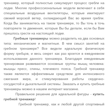
тренажер, который полностью симулирует процесс гребли на
лодке. Многие професссиональные модели включают в себя
специальные воздушные вентиляторы, которые имитируют
свежий морской ветер, охлаждающий Вас во время гребли.
Когда Вы занимаетесь на таком тренажере, то Вы точь в точь
повторяете те движения, которые Вы бы делали, если бы Вам
пришлось грести на настоящей лодке.
Гребные тренажеры
можно разделить на два основных
типа: механические и магнитные. В чем смысл занятий на
гребном тренажере? Все видели идеальную физическую
форму гребцов, и весь секрет как раз кроется в ежедневном
использовании данного тренажера. Благодаря ежедневным
тренировкам развиваются основные группы мышц человека:
мышцы пресс, спины, плечевого пояса. Гребной тренажер
также является эффективным средством для интенсивного
сжигания жира, и стимулирования работы сердечно-
сосудистой и дыхательной системы. Заказать и купить гребные
тренажеры можно в нашем интернет магазине.
Правильное решение для идеальной фигуры -
купить
гребной тренажер
!
Гребной тренажер, как и любой другой спортивный