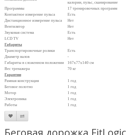
калории, пульс
, сканирование
Программы
17 тренировочных программ
Контактное измерение пульса
Есть
Дистанционное измерение пульса
Нет
Вентилятор
Нет
Звуковая система
Есть
LCD TV
Нет
Габариты
Транспортировочные ролики
Есть
Диаметр валов
-
Габариты в сложенном положении
167х77х140 см
Вес тренажера
70 кг
Гарантии
Рамная конструкция
1 год
Беговое полотно
1 год
Мотор
1 год
Электроника
1 год
Работы
1 год
Беговая дорожка FitLogic