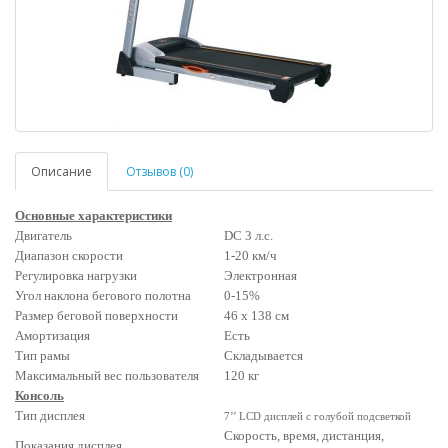
Описание
Отзывов (0)
Основные характеристики
Двигатель
DC 3 л.с.
Диапазон скорости
1-20 км/ч
Регулировка нагрузки
Электронная
Угол наклона бегового полотна
0-15%
Размер беговой поверхности
46 х 138 см
Амортизация
Есть
Тип рамы
Складывается
Максимальный вес пользователя
120 кг
Консоль
Тип дисплея
7’’ LCD дисплей с голубой подсветкой
Cкорость, время, дистанция,
Показания дисплея