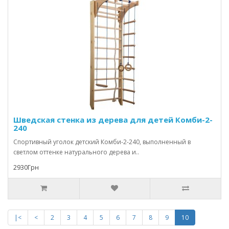
Шведская стенка из дерева для детей Комби-2-
240
Спортивный уголок детский Комби-2-240, выполненный в
светлом оттенке натурального дерева и..
2930Грн
|<
<
2
3
4
5
6
7
8
9
10