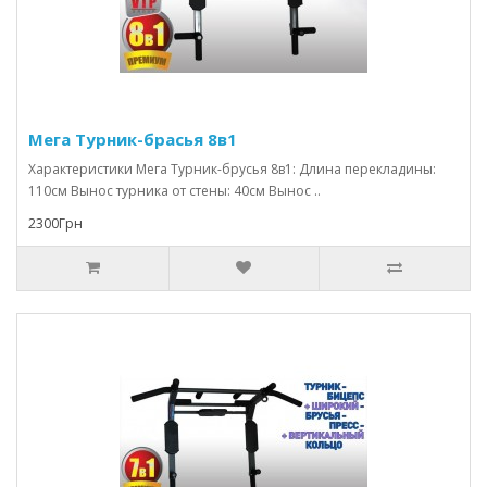
Мега Турник-брасья 8в1
Характеристики Мега Турник-брусья 8в1: Длина перекладины:
110см Вынос турника от стены: 40см Вынос ..
2300Грн