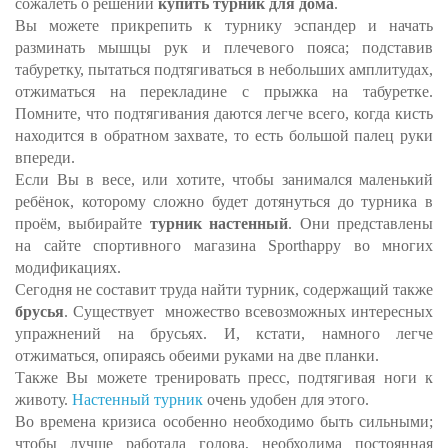
сожалеть о решении
купить турник для дома
.
Вы можете прикрепить к турнику эспандер и начать
разминать мышцы рук и плечевого пояса; подставив
табуретку, пытаться подтягиваться в небольших амплитудах,
отжиматься на перекладине с прыжка на табуретке.
Помните, что подтягивания даются легче всего, когда кисть
находится в обратном захвате, то есть большой палец руки
впереди.
Если Вы в весе, или хотите, чтобы занимался маленький
ребёнок, которому сложно будет дотянуться до турника в
проём, выбирайте
турник настенный
. Они представлены
на сайте спортивного магазина Sporthappy во многих
модификациях.
Сегодня не составит труда найти турник, содержащий также
брусья
. Существует множество всевозможных интересных
упражнений на брусьях. И, кстати, намного легче
отжиматься, опираясь обеими руками на две планки.
Также Вы можете тренировать пресс, подтягивая ноги к
животу.
Настенный турник
очень удобен для этого.
Во времена кризиса особенно необходимо быть сильными;
чтобы лучше работала голова, необходима постоянная