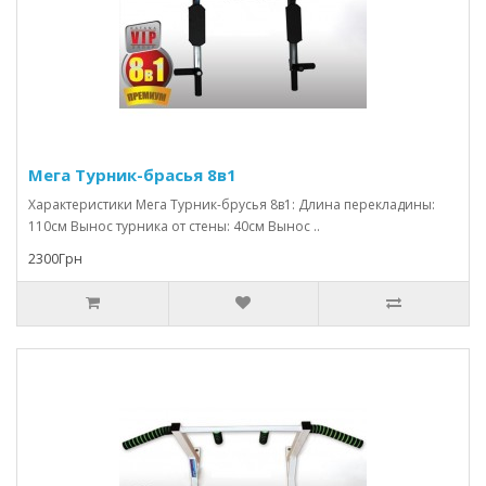
Мега Турник-брасья 8в1
Характеристики Мега Турник-брусья 8в1: Длина перекладины:
110см Вынос турника от стены: 40см Вынос ..
2300Грн