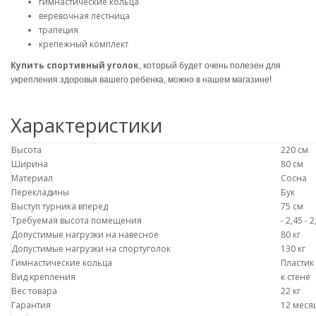
гимнастические кольца
веревочная лестница
трапеция
крепежный комплект
Купить спортивный уголок
, который будет очень полезен для
укрепления здоровья вашего ребенка, можно в нашем магазине!
Характеристики
Высота
220 см
Ширина
80 см
Материал
Сосна
Перекладины
Бук
Выступ турника вперед
75 см
Требуемая высота помещения
- 2,45 - 
Допустимые нагрузки на навесное
80 кг
Допустимые нагрузки на спортуголок
130 кг
Гимнастические кольца
Пластик
Вид крепления
к стене
Вес товара
22 кг
Гарантия
12 меся