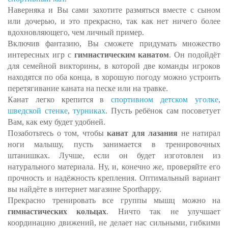
Наверняка и Вы сами захотите размяться вместе с сыном
или дочерью, и это прекрасно, так как нет ничего более
вдохновляющего, чем личный пример.
Включив фантазию, Вы сможете придумать множество
интересных игр с
гимнастическим канатом
. Он подойдёт
для семейной викторины, в которой две команды игроков
находятся по оба конца, в хорошую погоду можно устроить
перетягивание каната на песке или на травке.
Канат легко крепится в
спортивном детском уголке
,
шведской стенке
,
турниках
. Пусть ребёнок сам посоветует
Вам, как ему будет удобней.
Позаботьтесь о том, чтобы
канат для лазания
не натирал
ноги малышу, пусть занимается в тренировочных
штанишках. Лучше, если он будет изготовлен из
натурального материала. Ну, и, конечно же, проверяйте его
прочность и надёжность крепления. Оптимальный вариант
вы найдёте в интернет магазине Sporthappy.
Прекрасно тренировать все группы мышц можно на
гимнастических кольцах
. Ничто так не улучшает
координацию движений, не делает нас сильными, гибкими