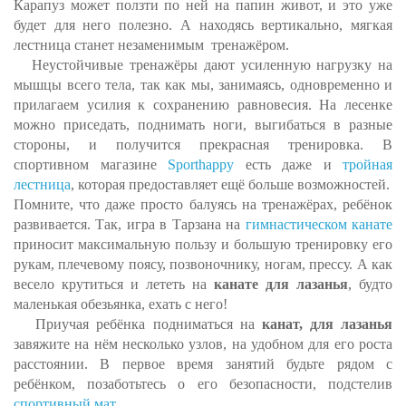
Карапуз может ползти по ней на папин живот, и это уже
будет для него полезно. А находясь вертикально, мягкая
лестница станет незаменимым тренажёром.
Неустойчивые тренажёры дают усиленную нагрузку на
мышцы всего тела, так как мы, занимаясь, одновременно и
прилагаем усилия к сохранению равновесия. На лесенке
можно приседать, поднимать ноги, выгибаться в разные
стороны, и получится прекрасная тренировка. В
спортивном магазине
Sporthappy
есть даже и
тройная
лестница
, которая предоставляет ещё больше возможностей.
Помните, что даже просто балуясь на тренажёрах, ребёнок
развивается. Так, игра в Тарзана на
гимнастическом канате
приносит максимальную пользу и большую тренировку его
рукам, плечевому поясу, позвоночнику, ногам, прессу. А как
весело крутиться и лететь на
канате для лазанья
, будто
маленькая обезьянка, ехать с него!
Приучая ребёнка подниматься на
канат, для лазанья
завяжите на нём несколько узлов, на удобном для его роста
расстоянии. В первое время занятий будьте рядом с
ребёнком, позаботьтесь о его безопасности, подстелив
спортивный мат
.