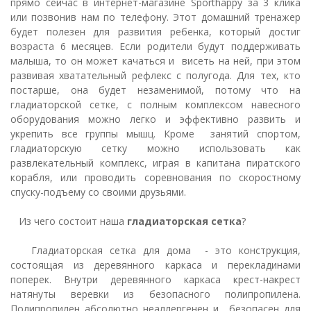
прямо сейчас в интернет-магазине Sporthappy за 3 клика
или позвонив нам по телефону. Этот домашний тренажер
будет полезен для развития ребенка, который достиг
возраста 6 месяцев. Если родители будут поддерживать
малыша, то он может качаться и висеть на ней, при этом
развивая хватательный рефлекс с полугода. Для тех, кто
постарше, она будет незаменимой, потому что на
гладиаторской сетке, с полным комплексом навесного
оборудования можно легко и эффективно развить и
укрепить все группы мышц. Кроме занятий спортом,
гладиаторскую сетку можно использовать как
развлекательный комплекс, играя в капитана пиратского
корабля, или проводить соревнования по скоростному
спуску-подъему со своими друзьями.
Из чего состоит наша
гладиаторская сетка
?
Гладиаторская сетка для дома - это конструкция,
состоящая из деревянного каркаса и перекладинами
поперек. Внутри деревянного каркаса крест-накрест
натянуты веревки из безопасного полипропилена.
Полипропилен абсолютно неаллергенен и безопасен для