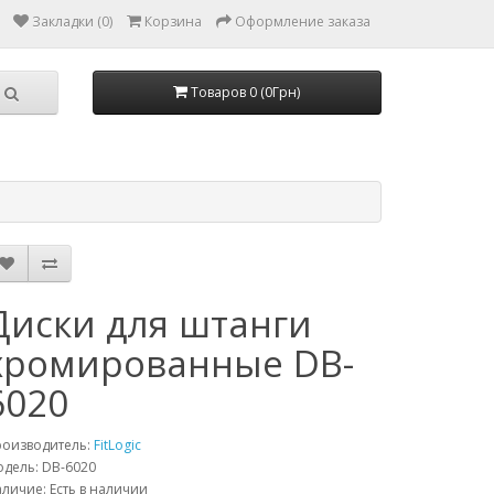
Закладки (0)
Корзина
Оформление заказа
Товаров 0 (0Грн)
Диски для штанги
хромированные DB-
6020
роизводитель:
FitLogic
дель: DB-6020
личие: Есть в наличии