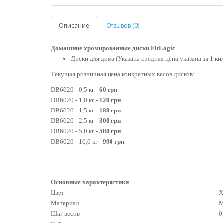
Описание
Отзывов (0)
Домашние хромированные диски FitLogic
Диски для дома (
У
казана
средняя цена указана за 1 ки
Текущая розничная цена конкретных весов дисков:
DB6020 - 0,5 кг -
60 грн
DB6020 - 1,0 кг -
120 грн
DB6020 - 1,5 кг -
180
грн
DB6020 - 2,5 кг -
300 грн
DB6020 - 5,0 кг -
58
0 грн
DB6020 - 10,0 кг -
990 грн
Основные характеристики
Цвет
Х
Материал
М
Шаг весов
0