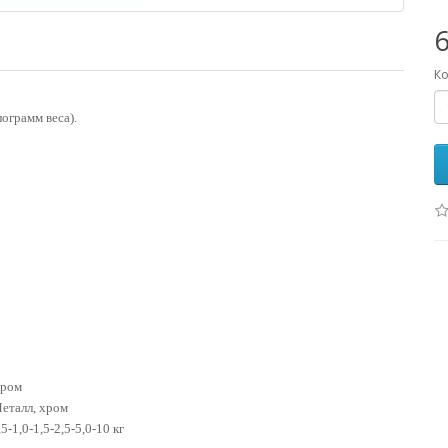
Ко
лограмм веса).
ром
еталл, хром
,5-1,0-1,5-2,5-5,0-10 кг