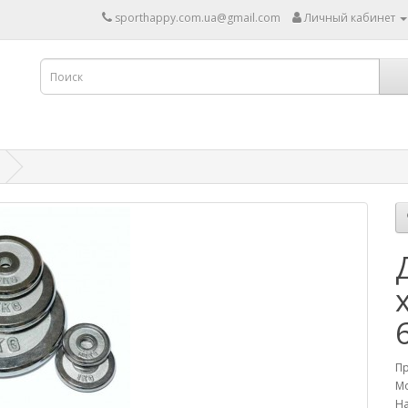
sporthappy.com.ua@gmail.com
Личный кабинет
П
Мо
На