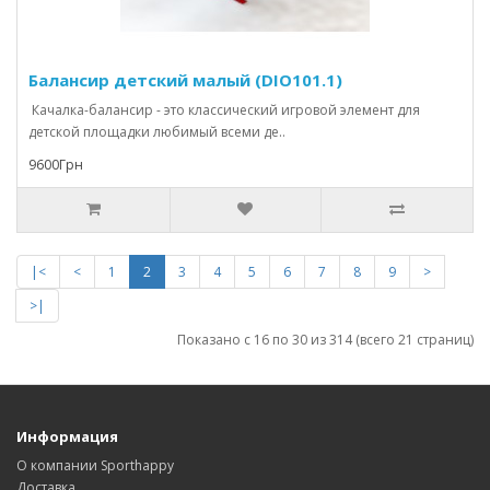
Балансир детский малый (DIO101.1)
Качалка-балансир - это классический игровой элемент для
детской площадки любимый всеми де..
9600Грн
|<
<
1
2
3
4
5
6
7
8
9
>
>|
Показано с 16 по 30 из 314 (всего 21 страниц)
Информация
О компании Sporthappy
Доставка