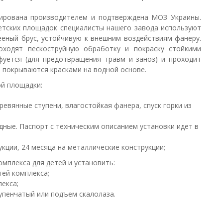
тирована производителем и подтверждена МОЗ Украины.
етских площадок специалисты нашего завода используют
ееный брус, устойчивую к внешним воздействиям фанеру.
оходят пескоструйную обработку и покраску стойкими
уется (для предотвращения травм и заноз) и проходит
 покрываются красками на водной основе.
ой площадки:
евянные ступени, влагостойкая фанера, спуск горки из
дные. Паспорт с техническим описанием установки идет в
укции, 24 месяца на металлические конструкции;
мплекса для детей и установить:
тей комплекса;
екса;
тупенчатый или подъем скалолаза.