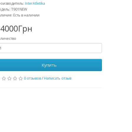
роизводитель:
InterAtletika
одель: T901NEW
личие: Есть в наличии
84000Грн
личество
Купить
0 отзывов
/
Написать отзыв