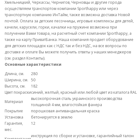
Хмельницкий, Черкассы, Чернигов, Черновцы и другие города
осуществляем транспортом компании Sporthappy или через
транспортную компанию ИнТайм, также возможна доставка Новой
почтой. Оплата за детские песочницы, игровые комплексы для детей,
качели, карусели, горки, качалки на пружине возможна при
получении Вами товара, на расчетный счет компании Sporthappy, а
также на карту ПриватБанка. Наша компания продает оборудование
для детских площадок как с НДС так и без НДС, на все вопросы по
доставке и оплате Вы можете получить ответы у наших менеджеров
(см. раздел Контакты).
Основные характеристики
Длина, см.
280
Ширина, см.
50
Высота, см.
182
Цвет покраски
синий, желтый, красный или любой цвет из каталога RAL
высокопрочная сталь украинского производства
Материал
толщиной 4 мм, влагостойкая фанера
Покрытие
порошковая антивандальная краска
Установка
бетонируется в землю
Гарантия,
12
мес.
инструкция по сборке и установке, гарантийный талон
Комплектация