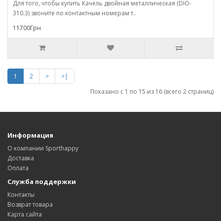
Для того, чтобы купить Качель двойная металлическая (DIO-
310.3) звоните по контактным номерам т..
11700Грн
1
2
>
>|
Показано с 1 по 15 из 16 (всего 2 страниц)
Информация
О компании Sporthappy
Доставка
Оплата
Служба поддержки
Контакты
Возврат товара
Карта сайта